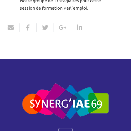
Notre groupe de 13 stagiaires pour cette
session de formation Parl’emploi.